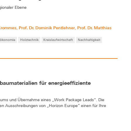
gionaler Ebene
 Krommes
Prof. Dr. Dominik Pentlehner
Prof. Dr. Matthias
,
,
oökonomie
Holztechnik
Kreislaufwirtschaft
Nachhaltigkeit
baumaterialien für energieeffiziente
rtiums und Übernahme eines „Work Package Leads“. Die
en Ausschreibungen von „Horizon Europe“ einen für Ihre