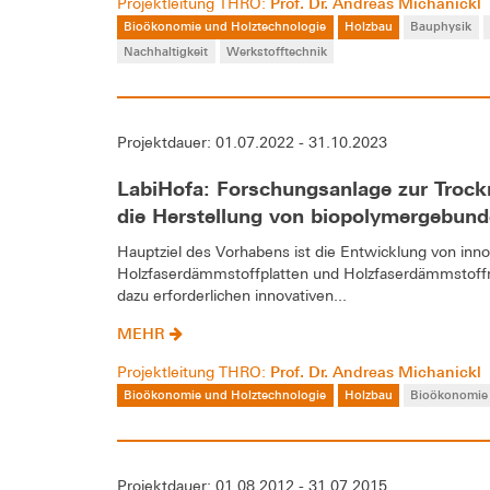
Prof. Dr. Andreas Michanickl
Projektleitung THRO:
Bioökonomie und Holztechnologie
Holzbau
Bauphysik
Nachhaltigkeit
Werkstofftechnik
Projektdauer: 01.07.2022 - 31.10.2023
LabiHofa: Forschungsanlage zur Trock
die Herstellung von biopolymergebun
Hauptziel des Vorhabens ist die Entwicklung von in
Holzfaserdämmstoffplatten und Holzfaserdämmstoffma
dazu erforderlichen innovativen...
MEHR
Prof. Dr. Andreas Michanickl
Projektleitung THRO:
Bioökonomie und Holztechnologie
Holzbau
Bioökonomie
Projektdauer: 01.08.2012 - 31.07.2015