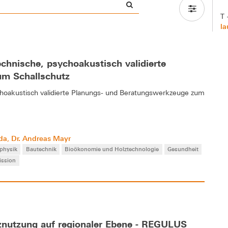
T 
la
chnische, psychoakustisch validierte
um Schallschutz
choakustisch validierte Planungs- und Beratungswerkzeuge zum
nda
Dr. Andreas Mayr
,
physik
Bautechnik
Bioökonomie und Holztechnologie
Gesundheit
ission
lznutzung auf regionaler Ebene - REGULUS