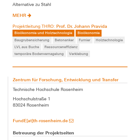
Alternative zu Stahl
MEHR
Prof. Dr. Johann Pravida
Projektleitung THRO:
Bioökonomie und Holztechnologie
Bioökonomie
Baugrubensicherung
Betonanker
Furnier
Holztechnologie
LVL aus Buche
Ressourceneffizienz
temporäre Bodenvernagelung
Verklebung
Zentrum für Forschung, Entwicklung und Transfer
Technische Hochschule Rosenheim
Hochschulstraße 1
83024 Rosenheim
FundE[at]th-rosenheim.de
Betreuung der Projektseiten