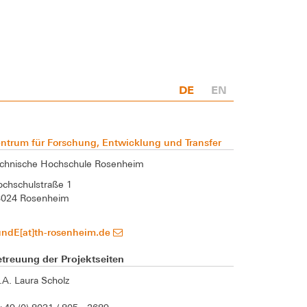
DE
EN
ntrum für Forschung, Entwicklung und Transfer
chnische Hochschule Rosenheim
chschulstraße 1
3024 Rosenheim
undE[at]th-rosenheim.de
treuung der Projektseiten
A. Laura Scholz