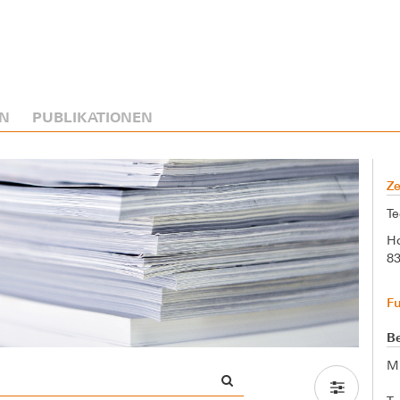
N
PUBLIKATIONEN
Ze
Te
Ho
8
F
Be
M.