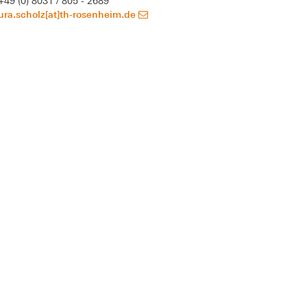
+49 (0) 8031 / 805 - 2689
ura.scholz[at]th-rosenheim.de