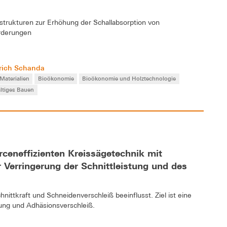
strukturen zur Erhöhung der Schallabsorption von
rderungen
Ulrich Schanda
 Materialien
Bioökonomie
Bioökonomie und Holztechnologie
ltiges Bauen
rceneffizienten Kreissägetechnik mit
 Verringerung der Schnittleistung und des
nittkraft und Schneidenverschleiß beeinflusst. Ziel ist eine
bung und Adhäsionsverschleiß.