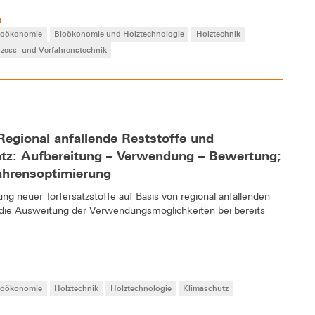
m
ioökonomie
Bioökonomie und Holztechnologie
Holztechnik
zess- und Verfahrenstechnik
gional anfallende Reststoffe und
atz: Aufbereitung – Verwendung – Bewertung;
fahrensoptimierung
 neuer Torfersatzstoffe auf Basis von regional anfallenden
die Ausweitung der Verwendungsmöglichkeiten bei bereits
ioökonomie
Holztechnik
Holztechnologie
Klimaschutz