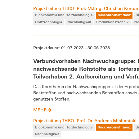
Prof. M.Eng. Christian Kortü
Projektleitung THRO:
Bioökonomie und Holztechnologie
Ressourceneffizienz
B
Holztechnologie
Nachhaltigkeit
Produktionstechnik
Pro
Projektdauer: 01.07.2023 - 30.06.2028
Verbundvorhaben Nachwuchsgruppe: Re
nachwachsende Rohstoffe als Torfers
Teilvorhaben 2: Aufbereitung und Ver
Das Kernthema der Nachwuchsgruppe ist die Erprobung
Reststoffen und nachwachsenden Rohstoffen sowie 
genutzten Stoffen.
MEHR
Prof. Dr. Andreas Michanickl
Projektleitung THRO:
Bioökonomie und Holztechnologie
Ressourceneffizienz
B
Nachhaltigkeit