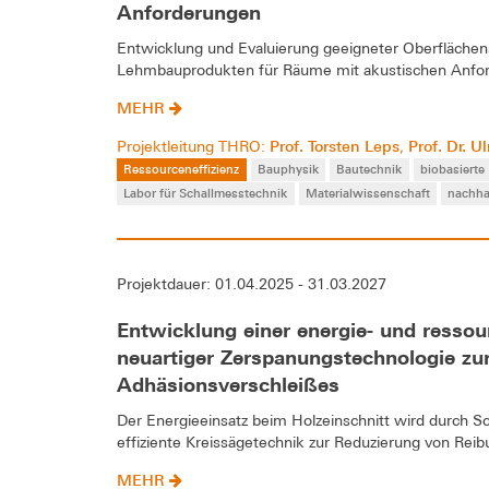
Anforderungen
Entwicklung und Evaluierung geeigneter Oberflächen
Lehmbauprodukten für Räume mit akustischen Anfo
MEHR
Prof. Torsten Leps
Prof. Dr. 
Projektleitung THRO:
,
Ressourceneffizienz
Bauphysik
Bautechnik
biobasierte
Labor für Schallmesstechnik
Materialwissenschaft
nachha
Projektdauer: 01.04.2025 - 31.03.2027
Entwicklung einer energie- und ressou
neuartiger Zerspanungstechnologie zur
Adhäsionsverschleißes
Der Energieeinsatz beim Holzeinschnitt wird durch Sch
effiziente Kreissägetechnik zur Reduzierung von Rei
MEHR