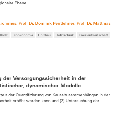
gionaler Ebene
 Krommes
Prof. Dr. Dominik Pentlehner
Prof. Dr. Matthias
,
,
ltholz
Bioökonomie
Holzbau
Holztechnik
Kreislaufwirtschaft
 der Versorgungssicherheit in der
tistischer, dynamischer Modelle
ittels der Quantifizierung von Kausalzusammenhängen in der
herheit erhöht werden kann und (2) Untersuchung der