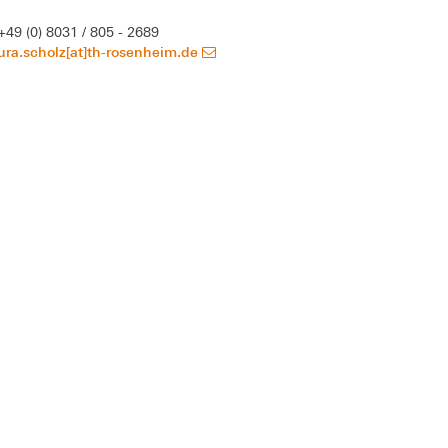
+49 (0) 8031 / 805 - 2689
ura.scholz[at]th-rosenheim.de