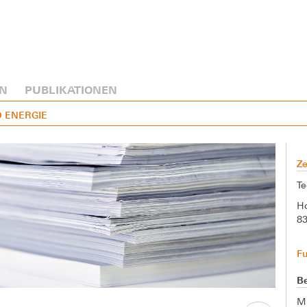
N
PUBLIKATIONEN
D ENERGIE
Ze
Te
Ho
8
F
Be
M.