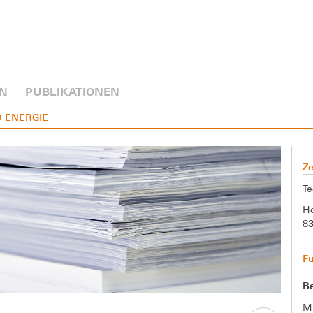
N
PUBLIKATIONEN
D ENERGIE
Ze
Te
Ho
8
F
Be
M.