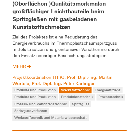
(Oberflächen-)Qualitätsmerkmalen
großflächiger Leichtbauteile beim
Spritzgießen mit gasbeladenen
Kunststoffschmelzen
Ziel des Projektes ist eine Reduzierung des
Energieverbrauchs im Thermoplastschaumspritzguss
mittels Ersetzen energieintensiver Variothermie durch
den Einsatz neuartiger Beschichtungsstrategien.
MEHR
Prof. Dipl.-Ing. Martin
Projektkoordination THRO:
Würtele
Prof. Dipl.-Ing. Peter Karlinger
,
Produkte und Produktion
Werkstofftechnik
Energieeffizienz
Produkte und Produktion
Produktionstechnik
Prozesstechnik
Prozess- und Verfahrenstechnik
Spritzguss
Spritzgussverfahren
Werkstofftechnik und Materialwissenschaft