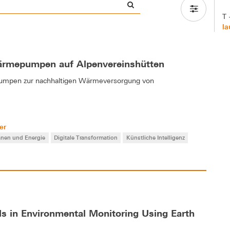
T 
la
ärmepumpen auf Alpenvereinshütten
epumpen zur nachhaltigen Wärmeversorgung von
er
anen und Energie
Digitale Transformation
Künstliche Intelligenz
s in Environmental Monitoring Using Earth