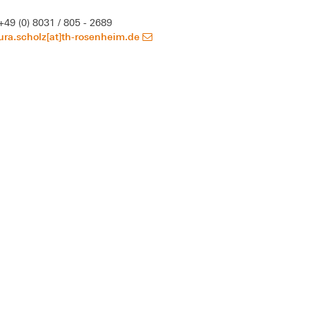
+49 (0) 8031 / 805 - 2689
ura.scholz[at]th-rosenheim.de