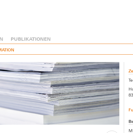
N
PUBLIKATIONEN
MATION
Ze
Te
Ho
8
F
Be
M.