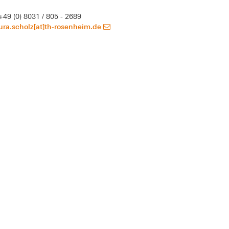
+49 (0) 8031 / 805 - 2689
ura.scholz[at]th-rosenheim.de