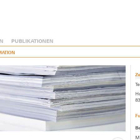
N
PUBLIKATIONEN
MATION
Ze
Te
Ho
8
F
Be
M.