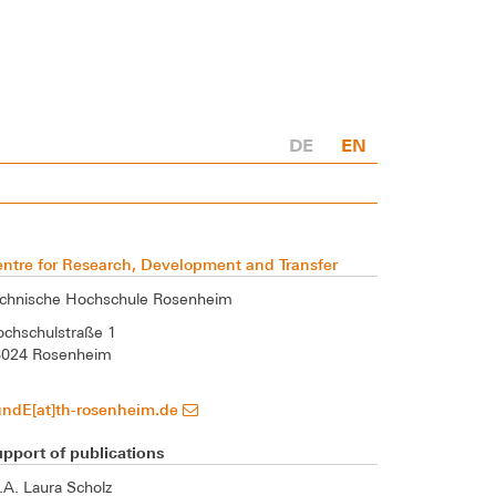
DE
EN
ntre for Research, Development and Transfer
chnische Hochschule Rosenheim
chschulstraße 1
3024 Rosenheim
undE[at]th-rosenheim.de
pport of publications
A. Laura Scholz