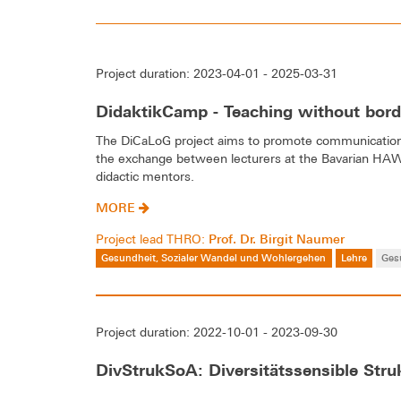
Project duration: 2023-04-01 - 2025-03-31
DidaktikCamp - Teaching without bord
The DiCaLoG project aims to promote communication o
the exchange between lecturers at the Bavarian HAW
didactic mentors.
MORE
Prof. Dr. Birgit Naumer
Project lead THRO:
Gesundheit, Sozialer Wandel und Wohlergehen
Lehre
Ges
Project duration: 2022-10-01 - 2023-09-30
DivStrukSoA: Diversitätssensible Struk