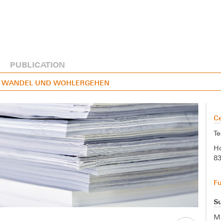
PUBLICATION
LER WANDEL UND WOHLERGEHEN
Ce
Te
Ho
8
F
Su
M.