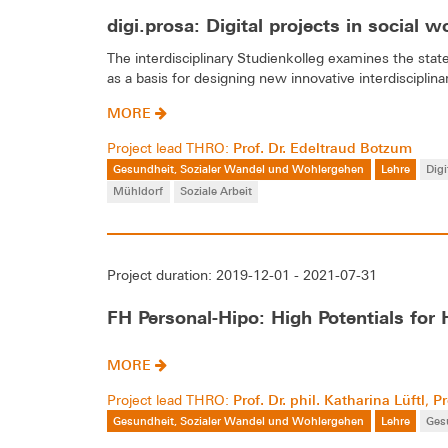
digi.prosa: Digital projects in social w
The interdisciplinary Studienkolleg examines the state 
as a basis for designing new innovative interdisciplina
MORE
Prof. Dr. Edeltraud Botzum
Project lead THRO:
Gesundheit, Sozialer Wandel und Wohlergehen
Lehre
Dig
Mühldorf
Soziale Arbeit
Project duration: 2019-12-01 - 2021-07-31
FH Personal-Hipo: High Potentials for 
MORE
Prof. Dr. phil. Katharina Lüftl
Pr
Project lead THRO:
,
Gesundheit, Sozialer Wandel und Wohlergehen
Lehre
Ges