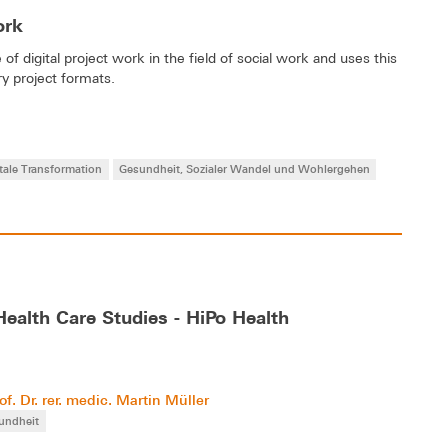
ork
of digital project work in the field of social work and uses this
ry project formats.
itale Transformation
Gesundheit, Sozialer Wandel und Wohlergehen
Health Care Studies - HiPo Health
of. Dr. rer. medic. Martin Müller
undheit