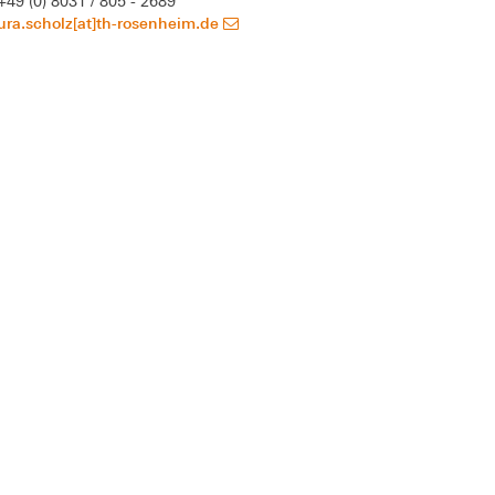
+49 (0) 8031 / 805 - 2689
ura.scholz[at]th-rosenheim.de