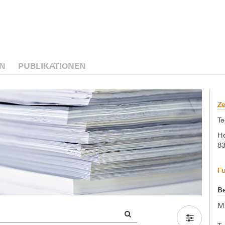
N
PUBLIKATIONEN
Ze
Te
Ho
8
F
Be
M.