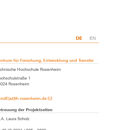
DE
EN
ntrum für Forschung, Entwicklung und Transfer
chnische Hochschule Rosenheim
chschulstraße 1
3024 Rosenheim
undE[at]th-rosenheim.de
treuung der Projektseiten
A. Laura Scholz