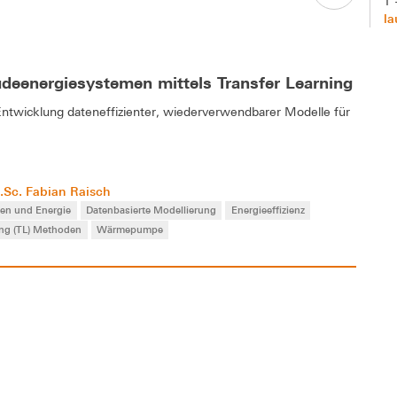
T 
la
deenergiesystemen mittels Transfer Learning
Entwicklung dateneffizienter, wiederverwendbarer Modelle für
.Sc. Fabian Raisch
nen und Energie
Datenbasierte Modellierung
Energieeffizienz
ing (TL) Methoden
Wärmepumpe