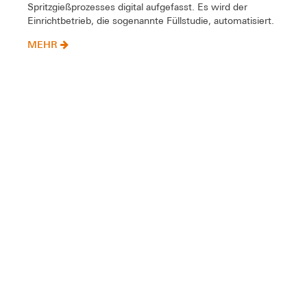
Spritzgießprozesses digital aufgefasst. Es wird der
Einrichtbetrieb, die sogenannte Füllstudie, automatisiert.
MEHR
Prof. Dipl.-Ing. Peter Karlinger
Teilprojektleitung THRO:
,
Prof. Dr. Marcel Tilly
Digitale Transformation
Digitale Transformation
Kunststofftechnik
Produktionstechnik
Spritzguss
Projektdauer: 09.12.2021 - 31.03.2026
BayFrance Chatbot - Chatbots zur
Koordination der Zusammenarbeit in
globalen virtuellen Teams
MEHR
Prof. Dr. Carolin Fleischmann
Projektleitung THRO:
Digitale Transformation
Digitale Transformation
KI