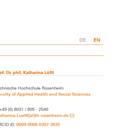
DE
EN
of. Dr. phil. Katharina Lüftl
chnische Hochschule Rosenheim
culty of Applied Health and Social Sciences
+49 (0) 8031 / 805 - 2540
tharina.Lueftl[at]th-rosenheim.de
0009-0006-0397-3635
RCID iD: