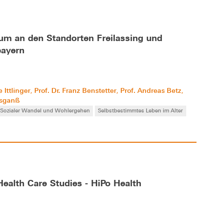
m an den Standorten Freilassing und
bayern
e Ittlinger
Prof. Dr. Franz Benstetter
Prof. Andreas Betz
,
,
,
bsganß
 Sozialer Wandel und Wohlergehen
Selbstbestimmtes Leben im Alter
Health Care Studies - HiPo Health