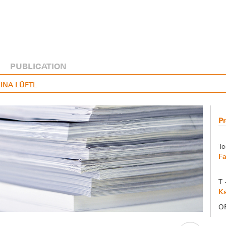
PUBLICATION
RINA LÜFTL
Pr
Te
Fa
T 
Ka
O