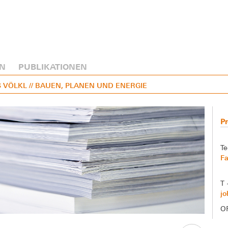
N
PUBLIKATIONEN
S VÖLKL
// BAUEN, PLANEN UND ENERGIE
Pr
Te
Fa
T 
jo
O