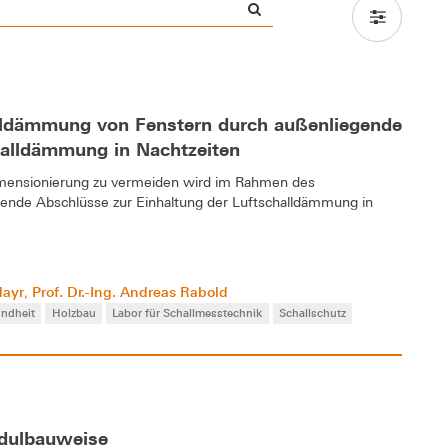
lldämmung von Fenstern durch außenliegende
halldämmung in Nachtzeiten
mensionierung zu vermeiden wird im Rahmen des
gende Abschlüsse zur Einhaltung der Luftschalldämmung in
Mayr
Prof. Dr.-Ing. Andreas Rabold
,
ndheit
Holzbau
Labor für Schallmesstechnik
Schallschutz
odulbauweise