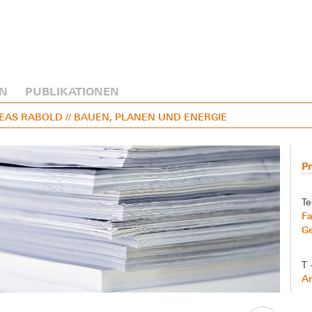
N
PUBLIKATIONEN
DREAS RABOLD
// BAUEN, PLANEN UND ENERGIE
Pr
Te
Fa
G
T 
A