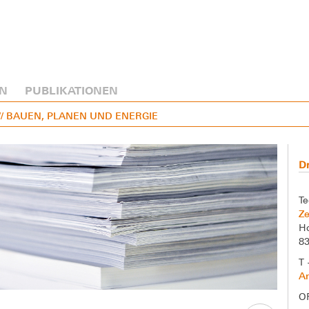
N
PUBLIKATIONEN
// BAUEN, PLANEN UND ENERGIE
Dr
Te
Ze
Ho
8
T 
A
O