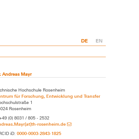
DE
EN
. Andreas Mayr
chnische Hochschule Rosenheim
ntrum für Forschung, Entwicklung und Transfer
chschulstraße 1
3024 Rosenheim
+49 (0) 8031 / 805 - 2532
ndreas.Mayr[at]th-rosenheim.de
0000-0003-2843-1825
RCID iD: