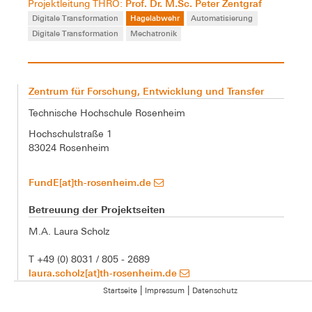
Prof. Dr. M.Sc. Peter Zentgraf
Projektleitung THRO:
Digitale Transformation
Hagelabwehr
Automatisierung
Digitale Transformation
Mechatronik
Zentrum für Forschung, Entwicklung und Transfer
Technische Hochschule Rosenheim
Hochschulstraße 1
83024 Rosenheim
FundE[at]th-rosenheim.de
Betreuung der Projektseiten
M.A. Laura Scholz
T +49 (0) 8031 / 805 - 2689
laura.scholz[at]th-rosenheim.de
|
|
Startseite
Impressum
Datenschutz