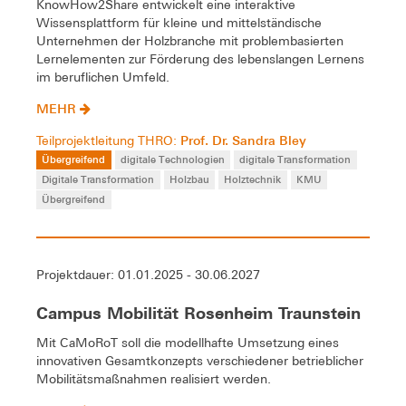
KnowHow2Share entwickelt eine interaktive
Wissensplattform für kleine und mittelständische
Unternehmen der Holzbranche mit problembasierten
Lernelementen zur Förderung des lebenslangen Lernens
im beruflichen Umfeld.
MEHR
Prof. Dr. Sandra Bley
Teilprojektleitung THRO:
Übergreifend
digitale Technologien
digitale Transformation
Digitale Transformation
Holzbau
Holztechnik
KMU
Übergreifend
Projektdauer: 01.01.2025 - 30.06.2027
Campus Mobilität Rosenheim Traunstein
Mit CaMoRoT soll die modellhafte Umsetzung eines
innovativen Gesamtkonzepts verschiedener betrieblicher
Mobilitätsmaßnahmen realisiert werden.