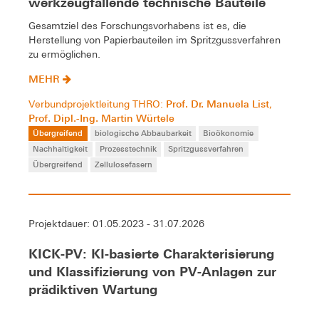
werkzeugfallende technische Bauteile
Gesamtziel des Forschungsvorhabens ist es, die
Herstellung von Papierbauteilen im Spritzgussverfahren
zu ermöglichen.
MEHR
Prof. Dr. Manuela List
Verbundprojektleitung THRO:
,
Prof. Dipl.-Ing. Martin Würtele
Übergreifend
biologische Abbaubarkeit
Bioökonomie
Nachhaltigkeit
Prozesstechnik
Spritzgussverfahren
Übergreifend
Zellulosefasern
Projektdauer: 01.05.2023 - 31.07.2026
KICK-PV: KI-basierte Charakterisierung
und Klassifizierung von PV-Anlagen zur
prädiktiven Wartung
Verbesserung der Präzision der Fernwartung von