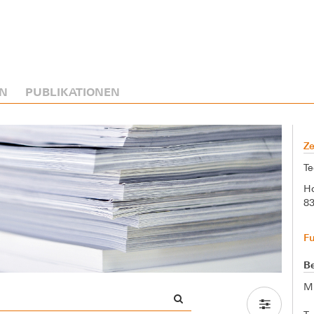
N
PUBLIKATIONEN
Ze
Te
Ho
8
F
Be
M.