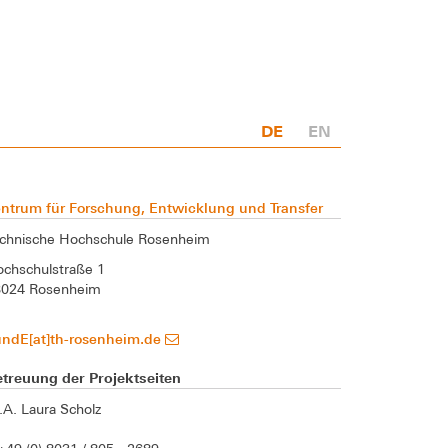
DE
EN
ntrum für Forschung, Entwicklung und Transfer
chnische Hochschule Rosenheim
chschulstraße 1
3024 Rosenheim
undE[at]th-rosenheim.de
treuung der Projektseiten
A. Laura Scholz