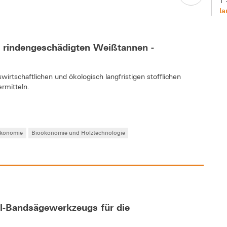
T 
la
n rindengeschädigten Weißtannen -
swirtschaftlichen und ökologisch langfristigen stofflichen
rmitteln.
ökonomie
Bioökonomie und Holztechnologie
ll-Bandsägewerkzeugs für die