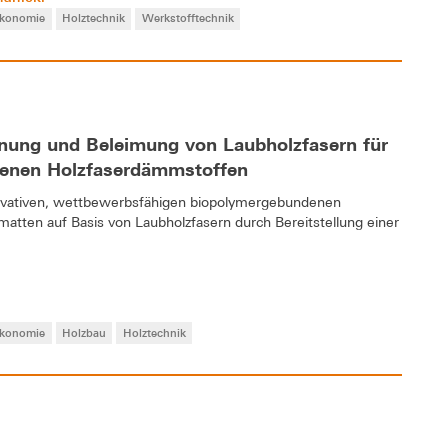
ökonomie
Holztechnik
Werkstofftechnik
nung und Beleimung von Laubholzfasern für
denen Holzfaserdämmstoffen
novativen, wettbewerbsfähigen biopolymergebundenen
tten auf Basis von Laubholzfasern durch Bereitstellung einer
ökonomie
Holzbau
Holztechnik