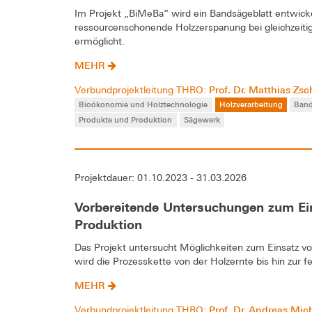
Im Projekt „BiMeBa“ wird ein Bandsägeblatt entwickel
ressourcenschonende Holzzerspanung bei gleichzeitig
ermöglicht.
MEHR
Prof. Dr. Matthias Zsc
Verbundprojektleitung THRO:
Bioökonomie und Holztechnologie
Holzverarbeitung
Ban
Produkte und Produktion
Sägewerk
Projektdauer: 01.10.2023 - 31.03.2026
Vorbereitende Untersuchungen zum Ein
Produktion
Das Projekt untersucht Möglichkeiten zum Einsatz vo
wird die Prozesskette von der Holzernte bis hin zur fe
MEHR
Prof. Dr. Andreas Mic
Verbundprojektleitung THRO: