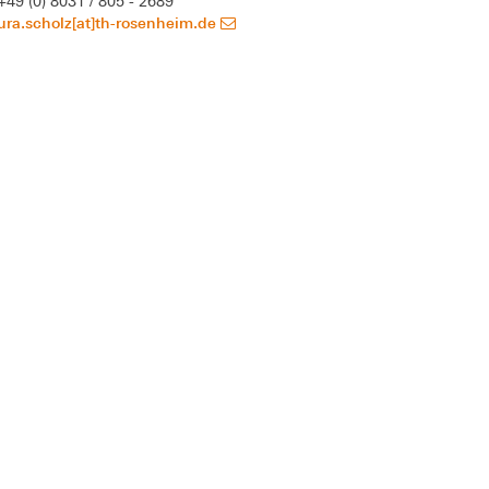
+49 (0) 8031 / 805 - 2689
ura.scholz[at]th-rosenheim.de