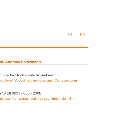
DE
EN
rof. Andreas Heinzmann
chnische Hochschule Rosenheim
culty of Wood Technology and Construction
+49 (0) 8031 / 805 - 2308
ndreas.Heinzmann[at]th-rosenheim.de