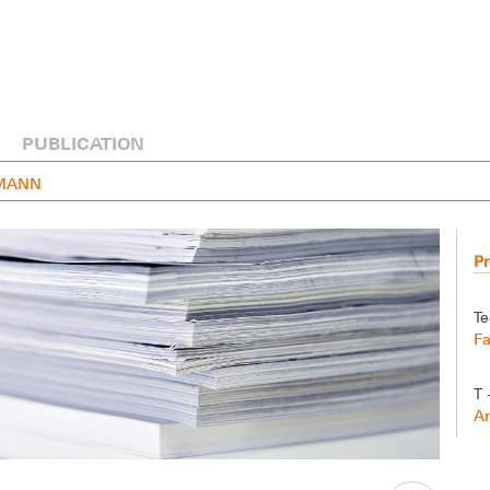
PUBLICATION
ZMANN
P
Te
Fa
T 
A