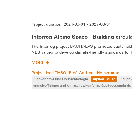
Project duration: 2024-09-01 - 2027-08-31
Interreg Alpine Space - Building circul
The Interreg project BAUHALPS promotes sustainable 
NEB values to develop climate-friendly standards for 
MORE
Prof. Andreas Heinzmann
Project lead THRO:
Bioökonomie und Holztechnologie
Alpines Bauen
Bauphy
energieeffiziente und klimaschutzkonforme Gebäudestandards