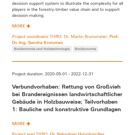
decision support system to illustrate the complexity for all
players in the forestry-timber value chain and to support
decision-making.
MORE
Prof.
Project coordinator THRO: Dr. Martin Brunsmeier,
Dr.-Ing. Sandra Krommes
Bioökonomie und Holztechnologie
Bioökonomie
Project duration: 2020-05-01 - 2022-12-31
Verbundvorhaben: Rettung von Großvieh
bei Brandereignissen landwirtschaftlicher
Gebäude in Holzbauweise; Teilvorhaben
1: Bauliche und konstruktive Grundlagen
MORE
Dr. Sebastian Hirschmüller
Project lead THRO: