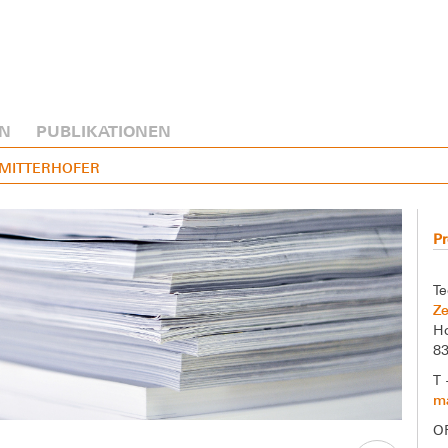
N
PUBLIKATIONEN
S MITTERHOFER
Pr
Te
Ze
Ho
8
T 
ma
O