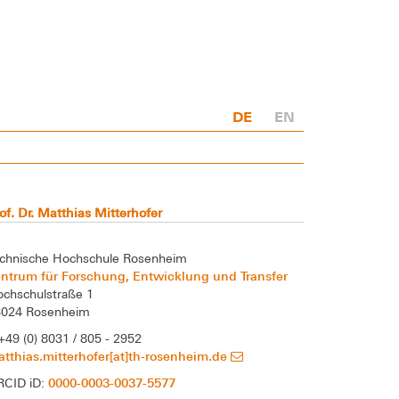
DE
EN
of. Dr. Matthias Mitterhofer
chnische Hochschule Rosenheim
ntrum für Forschung, Entwicklung und Transfer
chschulstraße 1
3024 Rosenheim
+49 (0) 8031 / 805 - 2952
tthias.mitterhofer[at]th-rosenheim.de
0000-0003-0037-5577
RCID iD: