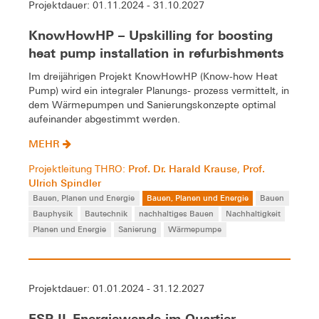
Projektdauer: 01.11.2024 - 31.10.2027
KnowHowHP – Upskilling for boosting
heat pump installation in refurbishments
Im dreijährigen Projekt KnowHowHP (Know-how Heat
Pump) wird ein integraler Planungs- prozess vermittelt, in
dem Wärmepumpen und Sanierungskonzepte optimal
aufeinander abgestimmt werden.
MEHR
Prof. Dr. Harald Krause
Prof.
Projektleitung THRO:
,
Ulrich Spindler
Bauen, Planen und Energie
Bauen, Planen und Energie
Bauen
Bauphysik
Bautechnik
nachhaltiges Bauen
Nachhaltigkeit
Planen und Energie
Sanierung
Wärmepumpe
Projektdauer: 01.01.2024 - 31.12.2027
FSP II_Energiewende im Quartier