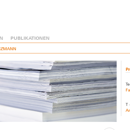
N
PUBLIKATIONEN
INZMANN
P
Te
Fa
T 
A