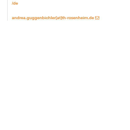
/de
andrea.guggenbichler[at]th-rosenheim.de