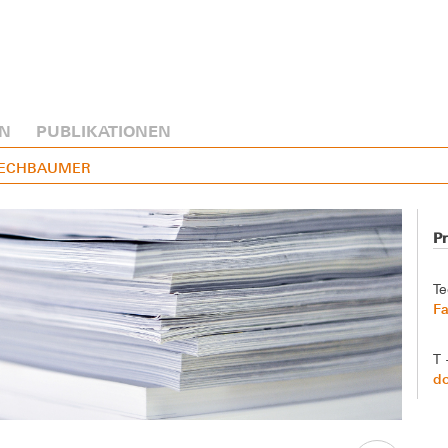
N
PUBLIKATIONEN
RIECHBAUMER
P
Te
Fa
T 
do