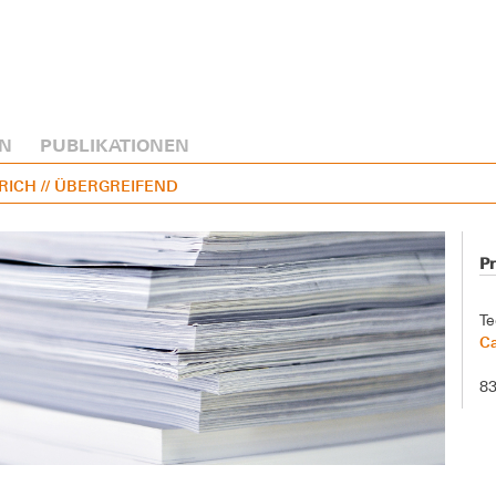
N
PUBLIKATIONEN
TRICH
// ÜBERGREIFEND
Pr
Te
C
83