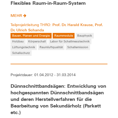
Flexibles Raum-in-Raum-System
MEHR
Prof. Dr. Harald Krause
Prof.
Teilprojektleitung THRO:
,
Dr. Ulrich Schanda
Bauen, Planen und Energie
Raummodule
Bauphysik
Holzbau
Körperschall
Labor für Schallmesstechnik
Lüftungstechnik
Raumluftqualität
Schallemission
Schallschutz
Projektdauer: 01.04.2012 - 31.03.2014
Dünnschnittbandsägen: Entwicklung von
hochgespannten Dünnschnittbandsägen
und deren Herstellverfahren für die
Bearbeitung von Sekundärholz (Parkett
etc.)