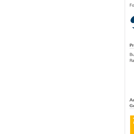
Fo
P
Bu
R
A
Go