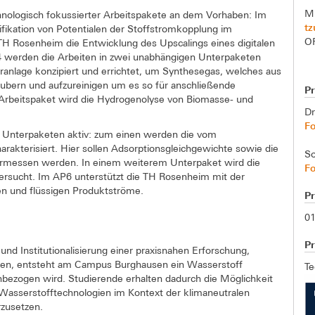
M.
hnologisch fokussierter Arbeitspakete an dem Vorhaben: Im
t
ifikation von Potentialen der Stoffstromkopplung im
O
TH Rosenheim die Entwicklung des Upscalings eines digitalen
4 werden die Arbeiten in zwei unabhängigen Unterpaketen
ranlage konzipiert und errichtet, um Synthesegas, welches aus
äubern und aufzureinigen um es so für anschließende
P
 Arbeitspaket wird die Hydrogenolyse von Biomasse- und
Dr
F
i Unterpaketen aktiv: zum einen werden die vom
rakterisiert. Hier sollen Adsorptionsgleichgewichte sowie die
So
ermessen werden. In einem weiterem Unterpaket wird die
F
rsucht. Im AP6 unterstützt die TH Rosenheim mit der
en und flüssigen Produktströme.
P
01
Pr
nd Institutionalisierung einer praxisnahen Erforschung,
ien, entsteht am Campus Burghausen ein Wasserstoff
Te
bezogen wird. Studierende erhalten dadurch die Möglichkeit
t Wasserstofftechnologien im Kontext der klimaneutralen
rzusetzen.