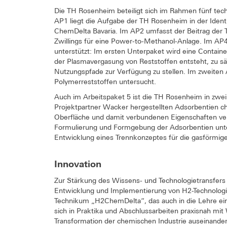
Die TH Rosenheim beteiligt sich im Rahmen fünf tec
AP1 liegt die Aufgabe der TH Rosenheim in der Ident
ChemDelta Bavaria. Im AP2 umfasst der Beitrag der 
Zwillings für eine Power-to-Methanol-Anlage. Im AP
unterstützt: Im ersten Unterpaket wird eine Containe
der Plasmavergasung von Reststoffen entsteht, zu s
Nutzungspfade zur Verfügung zu stellen. Im zweiten
Polymerreststoffen untersucht.
Auch im Arbeitspaket 5 ist die TH Rosenheim in zwe
Projektpartner Wacker hergestellten Adsorbentien cha
Oberfläche und damit verbundenen Eigenschaften v
Formulierung und Formgebung der Adsorbentien unte
Entwicklung eines Trennkonzeptes für die gasförmig
Innovation
Zur Stärkung des Wissens- und Technologietransfers u
Entwicklung und Implementierung von H2-Technolog
Technikum „H2ChemDelta“, das auch in die Lehre ein
sich in Praktika und Abschlussarbeiten praxisnah mi
Transformation der chemischen Industrie auseinande