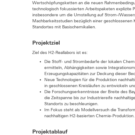
Wertschöpfungsketten an die neuen Rahmenbedingun
technologisch fokussierten Arbeitspaketen explizite
insbesondere um die Umstellung auf Strom-/Wassers
Machbarkeitsstudien bezüglich einer geschlossenen K
Standortes mit Basischemikalien.
Projektziel
Ziel des H2-Reallabors ist es:
Die Stoff- und Strombedarfe der lokalen Chem
ermitteln, Abhängigkeiten sowie Integrations
Erzeugungskapazitäten zur Deckung dieser Bedar
Neue Technologien für die Produktion nachhalt
in geschlossenen Kreisläufen zu entwickeln und 
Die Forschungserkenntnisse der Breite des Ba
die Zeitspanne bis zur Industriereife nachhalti
Standorts zu beschleunigen.
Im Fokus steht als Modellversuch die Transfor
nachhaltigen H2-basierten Chemie-Produktion.
Projektablauf