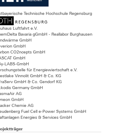
tbayerische Technische Hochschule Regensburg
uhaus Luftfahrt e.V.
emDelta Bavaria gGmbH - Reallabor Burghausen
andwärme GmbH
everion GmbH
arbon CO2ncepts GmbH
ASCAT GmbH
Sy-LABS-GmbH
rschungstelle für Energiewiertschaft e.V.
stlake Vinnolit GmbH & Co. KG
fraServ GmbH & Co. Gendorf KG
kkodis Germany GmbH
asmaAir AG
yneon GmbH
acker Chemie AG
eudenberg Fuel Cell e-Power Systems GmbH
aftanlagen Energies & Services GmbH
ojektträger