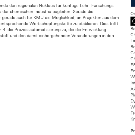
ende den regionalen Nukleus für künftige Lehr- Forschungs-
 der chemischen Industrie begleiten. Gerade die
Os
er gerade auch für KMU die Möglichkeit, an Projekten aus dem
 entsprechende Wertschöpfungskette zu etablieren. Dies trifft
Ba
.B. die Prozessautomatisierung zu, die die Entwicklung
Ch
rstoff und den damit einhergehenden Veränderungen in den
L
R
C
C
E
Fo
We
In
A
Pl
D
W
Fr
Kr
Pr