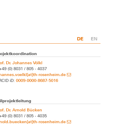
DE
EN
rojektkoordination
of. Dr. Johannes Völkl
+49 (0) 8031 / 805 - 4037
hannes.voelkl[at]th-rosenheim.de
0009-0000-8687-5016
RCID iD:
ilprojektleitung
of. Dr. Arnold Bücken
+49 (0) 8031 / 805 - 4035
nold.buecken[at]th-rosenheim.de