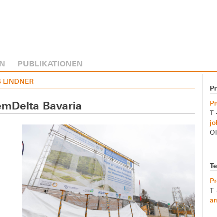
N
PUBLIKATIONEN
S LINDNER
P
Pr
emDelta Bavaria
T 
jo
O
Te
Pr
T 
ar