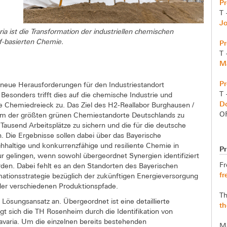
Pr
T 
J
a ist die Transformation der industriellen chemischen
f-basierten Chemie.
Pr
T 
Ma
Pr
 neue Herausforderungen für den Industriestandort
T 
esonders trifft dies auf die chemische Industrie und
Do
e Chemiedreieck zu. Das Ziel des H2-Reallabor Burghausen /
O
nem der größten grünen Chemiestandorte Deutschlands zu
ausend Arbeitsplätze zu sichern und die für die deutsche
. Die Ergebnisse sollen dabei über das Bayerische
haltige und konkurrenzfähige und resiliente Chemie in
Pr
ur gelingen, wenn sowohl übergeordnet Synergien identifiziert
F
erden. Dabei fehlt es an den Standorten des Bayerischen
fr
ationsstrategie bezüglich der zukünftigen Energieversorgung
der verschiedenen Produktionspfade.
T
 Lösungsansatz an. Übergeordnet ist eine detaillierte
th
gt sich die TH Rosenheim durch die Identifikation von
varia. Um die einzelnen bereits bestehenden
Ma