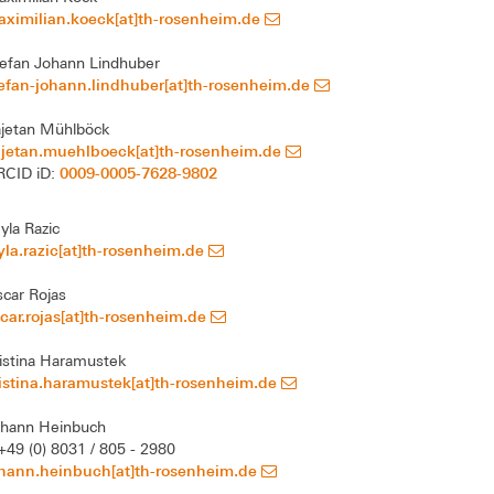
ximilian.koeck[at]th-rosenheim.de
efan Johann Lindhuber
efan-johann.lindhuber[at]th-rosenheim.de
jetan Mühlböck
ajetan.muehlboeck[at]th-rosenheim.de
0009-0005-7628-9802
RCID iD:
yla Razic
yla.razic[at]th-rosenheim.de
car Rojas
car.rojas[at]th-rosenheim.de
istina Haramustek
istina.haramustek[at]th-rosenheim.de
ohann Heinbuch
+49 (0) 8031 / 805 - 2980
ohann.heinbuch[at]th-rosenheim.de