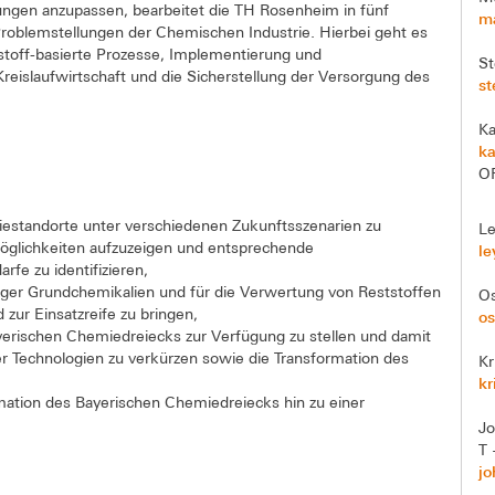
gen anzupassen, bearbeitet die TH Rosenheim in fünf
ma
 Problemstellungen der Chemischen Industrie. Hierbei geht es
toff-basierte Prozesse, Implementierung und
St
reislaufwirtschaft und die Sicherstellung der Versorgung des
st
Ka
k
O
iestandorte unter verschiedenen Zukunftsszenarien zu
Le
möglichkeiten aufzuzeigen und entsprechende
le
fe zu identifizieren,
iger Grundchemikalien und für die Verwertung von Reststoffen
Os
zur Einsatzreife zu bringen,
os
yerischen Chemiedreiecks zur Verfügung zu stellen und damit
ger Technologien zu verkürzen sowie die Transformation des
Kr
kr
mation des Bayerischen Chemiedreiecks hin zu einer
J
T 
j