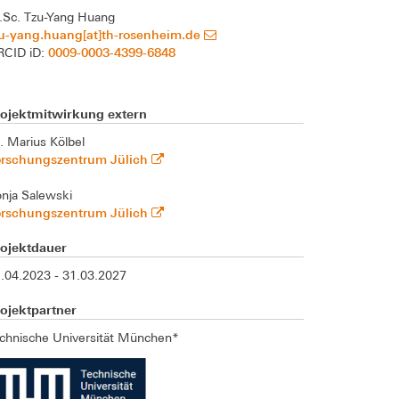
Sc. Tzu-Yang Huang
zu-yang.huang[at]th-rosenheim.de
0009-0003-4399-6848
RCID iD:
rojektmitwirkung extern
. Marius Kölbel
orschungszentrum Jülich
nja Salewski
orschungszentrum Jülich
rojektdauer
.04.2023 - 31.03.2027
ojektpartner
chnische Universität München*