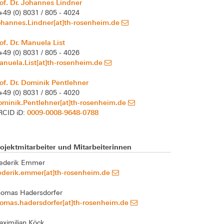
of. Dr. Johannes Lindner
+49 (0) 8031 / 805 - 4024
ohannes.Lindner[at]th-rosenheim.de
of. Dr. Manuela List
+49 (0) 8031 / 805 - 4026
nuela.List[at]th-rosenheim.de
of. Dr. Dominik Pentlehner
+49 (0) 8031 / 805 - 4020
minik.Pentlehner[at]th-rosenheim.de
0009-0008-9648-0788
RCID iD:
ojektmitarbeiter und Mitarbeiterinnen
rederik Emmer
ederik.emmer[at]th-rosenheim.de
homas Hadersdorfer
omas.hadersdorfer[at]th-rosenheim.de
ximilian Köck