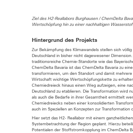
Ziel des H2-Reallabors Burghausen / ChemDelta Bavari
Wertschöpfung hin zu einer nachhaltigen Wasserstof
Hintergrund des Projekts
Zur Bekämpfung des Klimawandels stellen sich völlig
Deutschland in bisher nicht dagewesener Dimension. B
traditionsreiche Chemie-Standorte wie das Bayerisch
ChemDelta Bavaria ist das ChemDelta Bavaria zu ei
transformieren, um den Standort und damit mehrere T
Wirtschaft wichtige Wertschöpfungskette zu erhalten
Chemiedreieck hinaus einen Weg aufzeigen, eine nach
Deutschland zu etablieren. Die Transformation wird n
als auch die Bedarfe in ihrer Gesamtheit ermittelt w
Chemiedreiecks neben einer konsolidierten Transform
auch im Speziellen an Konzepten zur Transformation 
Hier setzt das H2- Reallabor mit einem ganzheitlichen
Systembetrachtung der Region geplant. Hierzu beteili
Potentialen der Stoffstromkopplung im ChemDelta Ba