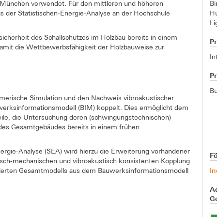
B
 München verwendet. Für den mittleren und höheren
H
s der Statistischen-Energie-Analyse an der Hochschule
Li
sicherheit des Schallschutzes im Holzbau bereits in einem
Pr
damit die Wettbewerbsfähigkeit der Holzbauweise zur
In
P
Bu
numerische Simulation und den Nachweis vibroakustischer
rksinformationsmodell (BIM) koppelt. Dies ermöglicht dem
eile, die Untersuchung deren (schwingungstechnischen)
 des Gesamtgebäudes bereits in einem frühen
ergie-Analyse (SEA) wird hierzu die Erweiterung vorhandener
F
risch-mechanischen und vibroakustisch konsistenten Kopplung
In
ntierten Gesamtmodells aus dem Bauwerksinformationsmodell
A
Go