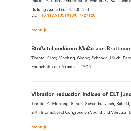
Paolini, A; Kollmannsberger, S; Winter, C; Buchschmi
Building Acoustics 24, 135-158.
10.1177/1351010X17727126
DOI:
mehr
Stoßstellendämm-Maße von Brettsperr
Timpte, Aline; Mecking, Simon; Schanda, Ulrich; Rab
Fortschritte der Akustik - DAGA.
Vibration reduction indices of CLT jun
Timpte, A; Mecking, Simon; Schanda, Ulrich; Rabold,
24th International Congress on Sound and Vibration I
mehr