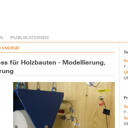
N
PUBLIKATIONEN
D ENERGIE
Te
Pr
ss für Holzbauten - Modellierung,
T 
erung
Ul
O
Pr
To
T 
To
O