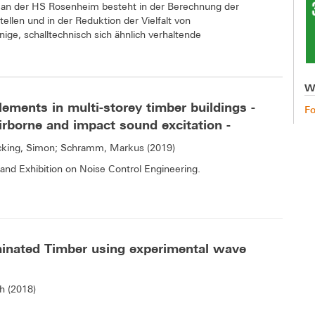
an der HS Rosenheim besteht in der Berechnung der
ellen und in der Reduktion der Vielfalt von
ge, schalltechnisch sich ähnlich verhaltende
W
ements in multi-storey timber buildings -
F
irborne and impact sound excitation -
ecking, Simon; Schramm, Markus (2019)
and Exhibition on Noise Control Engineering.
minated Timber using experimental wave
h (2018)