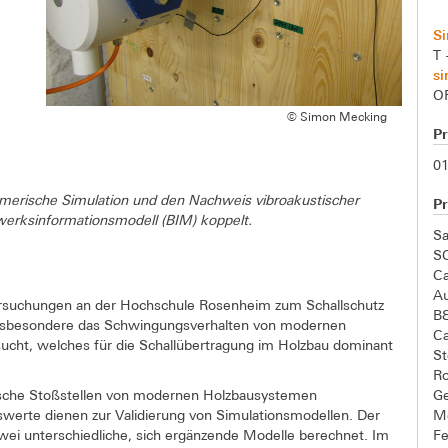
S
T 
s
O
© Simon Mecking
P
01
numerische Simulation und den Nachweis vibroakustischer
Pr
erksinformationsmodell (BIM) koppelt.
Sa
S
C
A
tersuchungen an der Hochschule Rosenheim zum Schallschutz
B
nsbesondere das Schwingungsverhalten von modernen
Ca
cht, welches für die Schallübertragung im Holzbau dominant
St
R
G
sche Stoßstellen von modernen Holzbausystemen
M
werte dienen zur Validierung von Simulationsmodellen. Der
F
wei unterschiedliche, sich ergänzende Modelle berechnet. Im