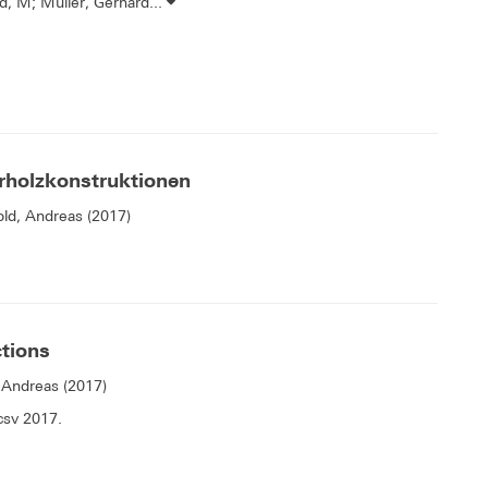
d, M; Müller, Gerhard...
holzkonstruktionen
old, Andreas (2017)
ctions
 Andreas (2017)
csv 2017.