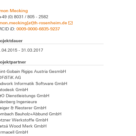
imon Mecking
+49 (0) 8031 / 805 - 2582
imon.mecking[at]th-rosenheim.de
0009-0000-6835-9237
RCID iD:
rojektdauer
.04.2015 - 31.03.2017
ojektpartner
int-Gobain Rigips Austria GesmbH
OFiSTiK AG
adwork Informatik Software GmbH
utodesk GmbH
&O Dienstleistungs GmbH
lenberg Ingenieure
eiger & Riesterer GmbH
ombach Bauholz+Abbund GmbH
etzner Werkstoffe GmbH
etsä Wood Merk GmbH
ermacell GmbH