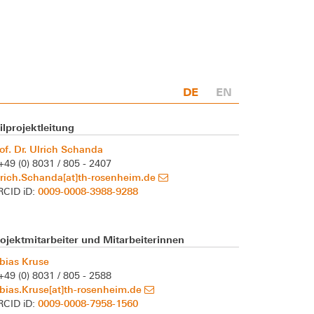
DE
EN
ilprojektleitung
of. Dr. Ulrich Schanda
+49 (0) 8031 / 805 - 2407
rich.Schanda[at]th-rosenheim.de
0009-0008-3988-9288
RCID iD:
ojektmitarbeiter und Mitarbeiterinnen
bias Kruse
+49 (0) 8031 / 805 - 2588
bias.Kruse[at]th-rosenheim.de
0009-0008-7958-1560
RCID iD: