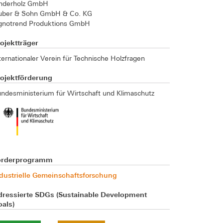
inderholz GmbH
uber & Sohn GmbH & Co. KG
gnotrend Produktions GmbH
ojektträger
ternationaler Verein für Technische Holzfragen
rojektförderung
ndesministerium für Wirtschaft und Klimaschutz
örderprogramm
dustrielle Gemeinschaftsforschung
dressierte SDGs (Sustainable Development
als)