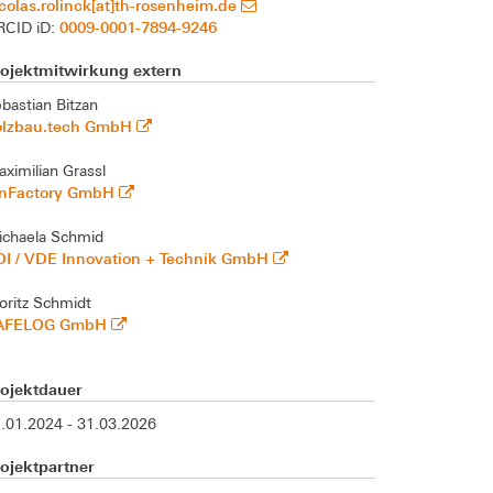
colas.rolinck[at]th-rosenheim.de
0009-0001-7894-9246
RCID iD:
rojektmitwirkung extern
bastian Bitzan
olzbau.tech GmbH
ximilian Grassl
nnFactory GmbH
chaela Schmid
DI / VDE Innovation + Technik GmbH
ritz Schmidt
AFELOG GmbH
rojektdauer
.01.2024 - 31.03.2026
ojektpartner