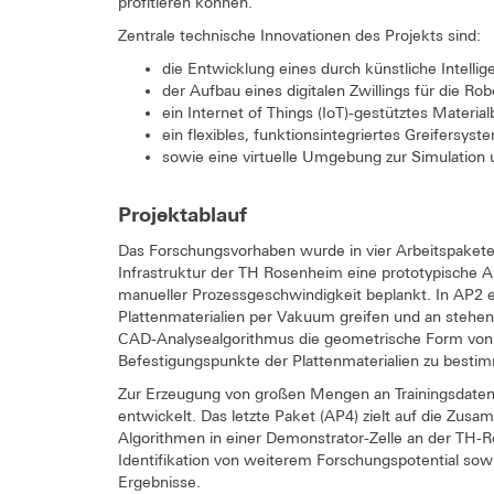
profitieren können.
Zentrale technische Innovationen des Projekts sind:
die Entwicklung eines durch künstliche Intelli
der Aufbau eines digitalen Zwillings für die Rob
ein Internet of Things (IoT)-gestütztes Materia
ein flexibles, funktionsintegriertes Greifersyst
sowie eine virtuelle Umgebung zur Simulatio
Projektablauf
Das Forschungsvorhaben wurde in vier Arbeitspakete 
Infrastruktur der TH Rosenheim eine prototypische
manueller Prozessgeschwindigkeit beplankt. In AP2 en
Plattenmaterialien per Vakuum greifen und an stehen
CAD-Analysealgorithmus die geometrische Form von 
Befestigungspunkte der Plattenmaterialien zu besti
Zur Erzeugung von großen Mengen an Trainingsdaten 
entwickelt. Das letzte Paket (AP4) zielt auf die Zu
Algorithmen in einer Demonstrator-Zelle an der TH-R
Identifikation von weiterem Forschungspotential sow
Ergebnisse.