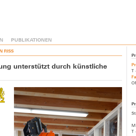
N
PUBLIKATIONEN
AN RISS
Pr
Pr
ng unterstützt durch künstliche
T 
Fa
O
Pr
S
M.
T 