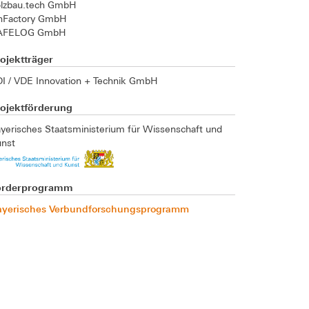
olzbau.tech GmbH
nnFactory GmbH
AFELOG GmbH
ojektträger
I / VDE Innovation + Technik GmbH
rojektförderung
yerisches Staatsministerium für Wissenschaft und
unst
örderprogramm
ayerisches Verbundforschungsprogramm