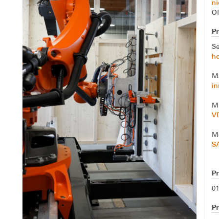
ni
O
P
Se
h
Ma
i
Mi
V
Mo
S
P
01
Pr