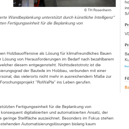
h
i
© TH Rosenheim
S
rte Wandbeplankung unterstützt durch künstliche Intelligenz“
tzten Fertigungseinheit für die Beplankung von
Pr
VD
P
hen Holzbauoffensive als Lösung für klimafreundliches Bauen
Ba
n zur Lösung von Herausforderungen im Bedarf nach bezahlbarem
K
cher diesem entgegensteht. Nichtsdestotrotz ist die
ierungsgrad der Bauteile im Holzbau, verbunden mit einer
ersonal, das vielerorts nicht mehr in ausreichendem Maße zur
F
 Forschungsprojekt "RoWaPla" ins Leben gerufen.
B
gestützten Fertigungseinheit für die Beplankung von
konsequent digitalisierten und automatisierten Ansatz, der
eine geringe Stellfläche auszeichnet. Besonders im Fokus stehen
bestehenden Automatisierungslösungen bislang kaum