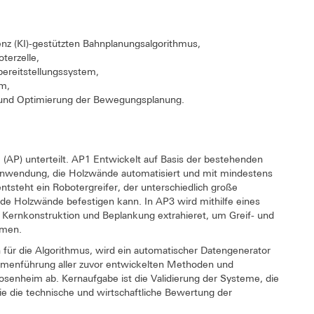
genz (KI)-gestützten Bahnplanungsalgorithmus,
oterzelle,
lbereitstellungssystem,
em,
n und Optimierung der Bewegungsplanung.
(AP) unterteilt. AP1 Entwickelt auf Basis der bestehenden
 Anwendung, die Holzwände automatisiert und mit mindestens
tsteht ein Robotergreifer, der unterschiedlich große
de Holzwände befestigen kann. In AP3 wird mithilfe eines
Kernkonstruktion und Beplankung extrahieret, um Greif- und
mmen.
für die Algorithmus, wird ein automatischer Datengenerator
sammenführung aller zuvor entwickelten Methoden und
osenheim ab. Kernaufgabe ist die Validierung der Systeme, die
ie die technische und wirtschaftliche Bewertung der