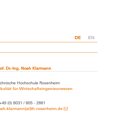
DE
EN
of. Dr.-Ing. Noah Klarmann
chnische Hochschule Rosenheim
kultät für Wirtschaftsingenieurwesen
+49 (0) 8031 / 805 - 2661
oah.klarmann[at]th-rosenheim.de