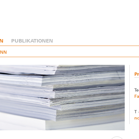
N
PUBLIKATIONEN
ANN
Pr
Te
Fa
T 
n