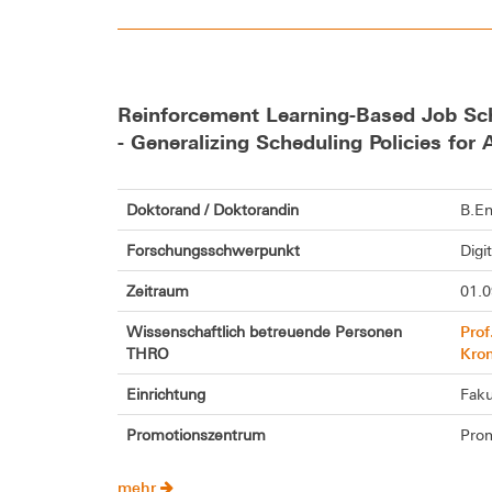
Reinforcement Learning-Based Job Sch
- Generalizing Scheduling Policies fo
Doktorand / Doktorandin
B.En
Forschungsschwerpunkt
Digi
Zeitraum
01.0
Prof
Wissenschaftlich betreuende Personen
Kro
THRO
Einrichtung
Faku
Promotionszentrum
Prom
mehr