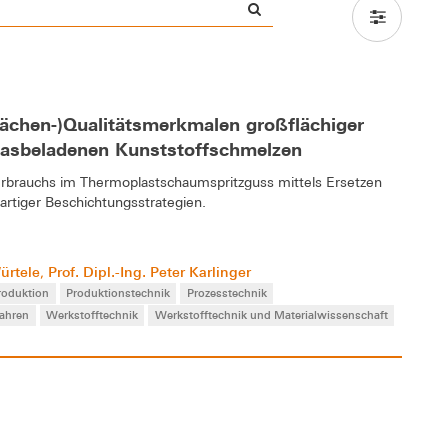
lächen-)Qualitätsmerkmalen großflächiger
 gasbeladenen Kunststoffschmelzen
verbrauchs im Thermoplastschaumspritzguss mittels Ersetzen
artiger Beschichtungsstrategien.
Würtele
Prof. Dipl.-Ing. Peter Karlinger
,
roduktion
Produktionstechnik
Prozesstechnik
fahren
Werkstofftechnik
Werkstofftechnik und Materialwissenschaft