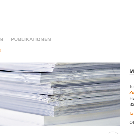
N
PUBLIKATIONEN
H
M
Te
Ze
Ho
8
fa
O