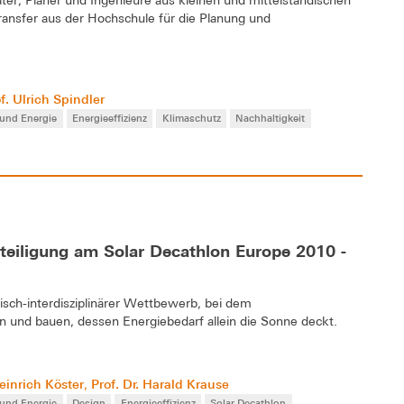
er, Planer und Ingenieure aus kleinen und mittelständischen
nsfer aus der Hochschule für die Planung und
f. Ulrich Spindler
 und Energie
Energieeffizienz
Klimaschutz
Nachhaltigkeit
teiligung am Solar Decathlon Europe 2010 -
sch-interdisziplinärer Wettbewerb, bei dem
 und bauen, dessen Energiebedarf allein die Sonne deckt.
einrich Köster
Prof. Dr. Harald Krause
,
 und Energie
Design
Energieeffizienz
Solar Decathlon