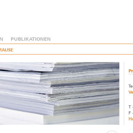
N
PUBLIKATIONEN
KRAUSE
Pr
Te
V
T 
F 
Ha