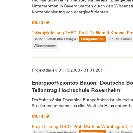
Fachhandwerker im Haustechnikbereich, Energieberat
Unternehmen in Bayern werden durch den Wissenstra
Konzeptionierung von energieeffizienten...
MEHR
Prof. Dr. Harald Krause
Pro
Teilprojektleitung THRO:
,
Bauen, Planen und Energie
Energietechnik
Bauen, Planen
Wärmepumpe
Projektdauer: 01.10.2008 - 31.01.2011
Energieeffizientes Bauen: Deutsche Be
Teilantrag Hochschule Rosenheim"
Der&nbsp;Solar Decathlon Europe&nbsp;ist ein techni
Studierendenteams aus aller Welt ein Haus entwerfen
MEHR
Prof. Mathias Wambsganß
H
Projektleitung THRO:
,
Bauen, Planen und Energie
Energietechnik
Bauen, Planen