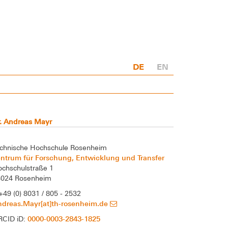
DE
EN
. Andreas Mayr
chnische Hochschule Rosenheim
ntrum für Forschung, Entwicklung und Transfer
chschulstraße 1
3024 Rosenheim
+49 (0) 8031 / 805 - 2532
ndreas.Mayr[at]th-rosenheim.de
0000-0003-2843-1825
RCID iD: