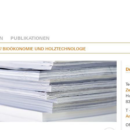
N
PUBLIKATIONEN
// BIOÖKONOMIE UND HOLZTECHNOLOGIE
Dr
Te
Ze
Ho
8
T 
A
O