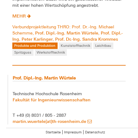
mit einer hohen Wertschöpfung angestrebt.
MEHR
Verbundprojektleitung THRO: Prof. Dr.-Ing. Michael
Prof. Dipl.-Ing. Martin Würtele
Prof. Dipl.-
Schemme,
,
Ing. Peter Karlinger
Prof. Dr.-Ing. Sandra Krommes
,
Produkte und Produktion
Kunststofftechnik
Leichtbau
Spritzguss
Werkstofftechnik
Prof. Dipl.-Ing. Martin Würtele
Technische Hochschule Rosenheim
Fakultät für Ingenieurwissenschaften
T +49 (0) 8031 / 805 - 2887
martin.wuertele[at]th-rosenheim.de
|
|
Startseite
Impressum
Datenschutz