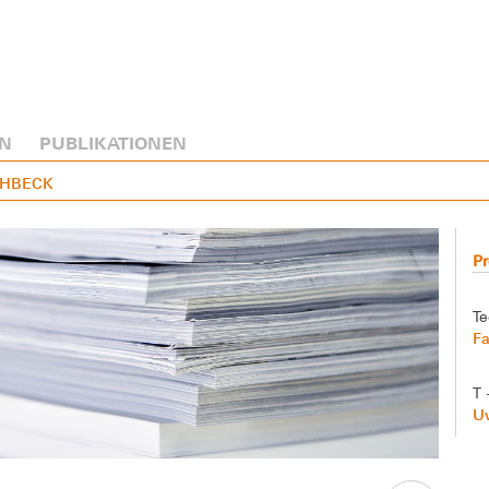
N
PUBLIKATIONEN
ROHBECK
Pr
Te
Fa
T 
U