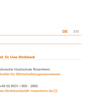
DE
EN
of. Dr. Uwe Strohbeck
chnische Hochschule Rosenheim
kultät für Wirtschaftsingenieurwesen
+49 (0) 8031 / 805 - 2692
we.Strohbeck[at]th-rosenheim.de