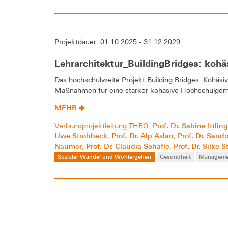
Projektdauer: 01.10.2025 - 31.12.2029
Lehrarchitektur_BuildingBridges: k
Das hochschulweite Projekt Building Bridges: Kohä
Maßnahmen für eine stärker kohäsive Hochschulgem
MEHR
Prof. Dr. Sabine Ittlin
Verbundprojektleitung THRO:
Uwe Strohbeck
Prof. Dr. Alp Aslan
Prof. Dr. Sand
,
,
Naumer
Prof. Dr. Claudia Schäfle
Prof. Dr. Silke S
,
,
Sozialer Wandel und Wohlergehen
Gesundheit
Manageme