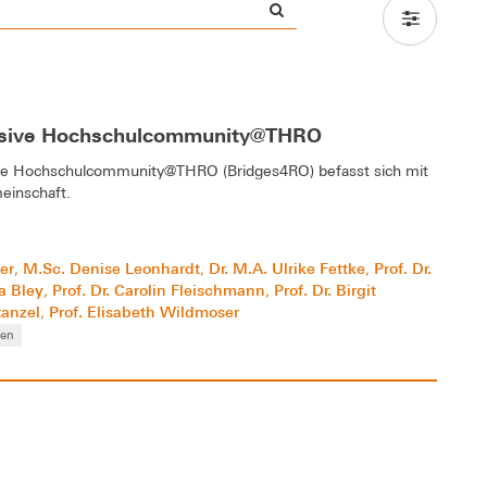
ohäsive Hochschulcommunity@THRO
sive Hochschulcommunity@THRO (Bridges4RO) befasst sich mit
einschaft.
ger
M.Sc. Denise Leonhardt
Dr. M.A. Ulrike Fettke
Prof. Dr.
,
,
,
ra Bley
Prof. Dr. Carolin Fleischmann
Prof. Dr. Birgit
,
,
tanzel
Prof. Elisabeth Wildmoser
,
hen