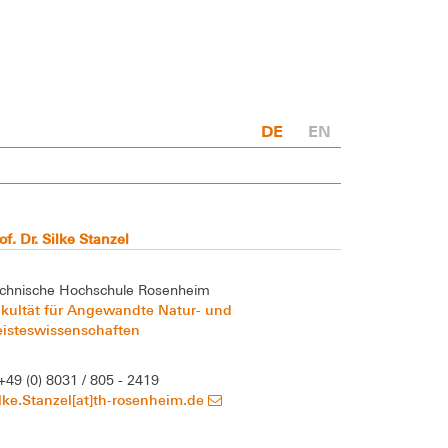
DE
EN
of. Dr. Silke Stanzel
chnische Hochschule Rosenheim
kultät für Angewandte Natur- und
eisteswissenschaften
+49 (0) 8031 / 805 - 2419
lke.Stanzel[at]th-rosenheim.de