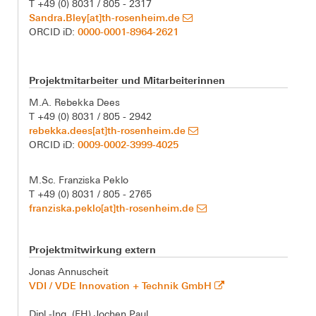
T +49 (0) 8031 / 805 - 2317
Sandra.Bley[at]th-rosenheim.de
0000-0001-8964-2621
ORCID iD:
Projektmitarbeiter und Mitarbeiterinnen
M.A. Rebekka Dees
T +49 (0) 8031 / 805 - 2942
rebekka.dees[at]th-rosenheim.de
0009-0002-3999-4025
ORCID iD:
M.Sc. Franziska Peklo
T +49 (0) 8031 / 805 - 2765
franziska.peklo[at]th-rosenheim.de
Projektmitwirkung extern
Jonas Annuscheit
VDI / VDE Innovation + Technik GmbH
Dipl.-Ing. (FH) Jochen Paul