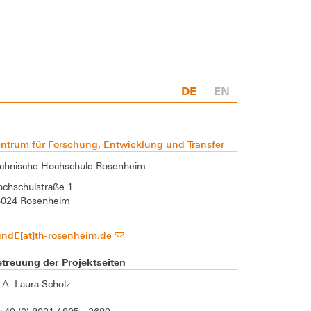
DE
EN
ntrum für Forschung, Entwicklung und Transfer
chnische Hochschule Rosenheim
chschulstraße 1
3024 Rosenheim
undE[at]th-rosenheim.de
treuung der Projektseiten
A. Laura Scholz