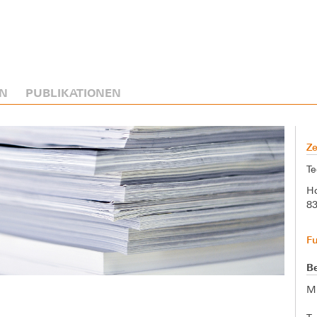
N
PUBLIKATIONEN
Ze
Te
Ho
8
F
Be
M.