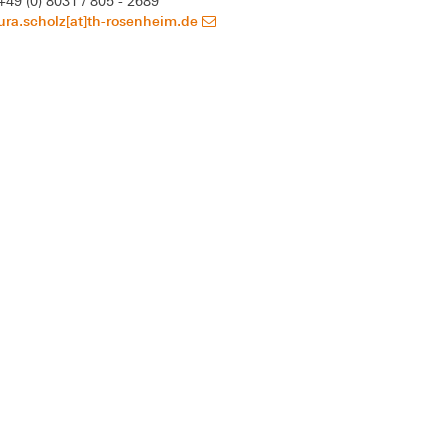
+49 (0) 8031 / 805 - 2689
ura.scholz[at]th-rosenheim.de