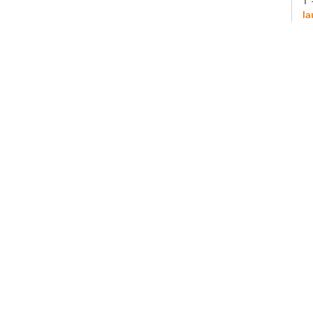
T 
la