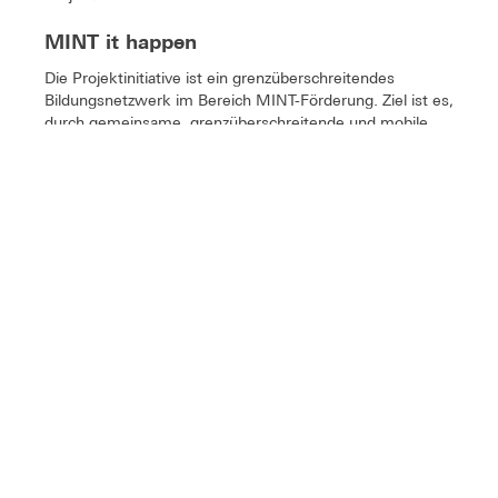
MINT it happen
Die Projektinitiative ist ein grenzüberschreitendes
Bildungsnetzwerk im Bereich MINT-Förderung. Ziel ist es,
durch gemeinsame, grenzüberschreitende und mobile
Angebote das Interesse für MINT zu fördern.
MEHR
Prof. Dr.-Ing. Nicole Strübbe
Teilprojektleitung THRO:
Digitale Transformation
Digitale Transformation
Projektdauer: 01.05.2024 - 30.04.2028
Forschung im Holzbau für
ingenieurstechnische, psychoakustisch
validierte Planungs- und
Beratungswerkzeuge zum Schallschutz