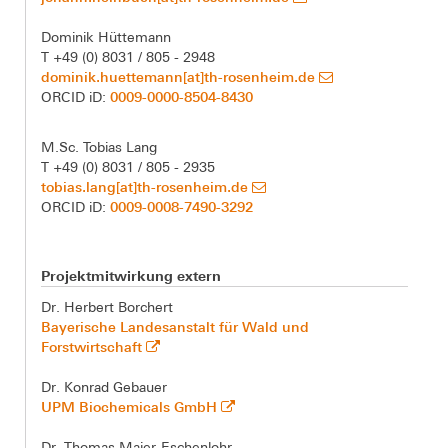
Dominik Hüttemann
T +49 (0) 8031 / 805 - 2948
dominik.huettemann[at]th-rosenheim.de
0009-0000-8504-8430
ORCID iD:
M.Sc. Tobias Lang
T +49 (0) 8031 / 805 - 2935
tobias.lang[at]th-rosenheim.de
0009-0008-7490-3292
ORCID iD:
Projektmitwirkung extern
Dr. Herbert Borchert
Bayerische Landesanstalt für Wald und
Forstwirtschaft
Dr. Konrad Gebauer
UPM Biochemicals GmbH
Dr. Thomas Maier-Eschenlohr