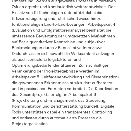
Umsetzung) werden ausgewählte Prozesse in iterativen
Zyklen erprobt und kontinuierlich weiterentwickelt. Der
Einsatz von KI-Technologien unterstützt dabei die
Effizienzsteigerung und führt schrittweise hin zu
funktionsfähigen End-to-End-Lösungen. Arbeitspaket 4
(Evaluation und Erfolgsfaktorenanalyse) beinhaltet die
umfassende Bewertung der umgesetzten Maßnahmen
auf Basis quantitativer Kennzahlen und subjektiver
Rückmeldungen durch z.B. qualitative Interviews.
Dadurch lassen sich sowohl die Wirksamkeit aufzeigen
als auch zentrale Erfolgsfaktoren und
Optimierungsbedarfe identifizieren. Zur nachhaltigen
Verankerung der Projektergebnisse werden im
Arbeitspaket 5 (Leitfadenentwicklung und Dissemination)
die gewonnenen Erkenntnisse strukturiert aufbereitet
und in praxisnahen Formaten verbreitet. Die Koordination
des Gesamtprojekts erfolgt in Arbeitspaket 6
(Projektleitung und -management), das Steuerung,
Kommunikation und Berichterstattung bündelt. Digitale
Tools unterstützen dabei ein transparentes Controlling
und entlasten durch automatisierte Prozesse die
Projektorganisation.