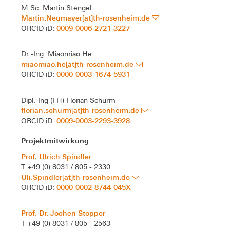
M.Sc. Martin Stengel
Martin.Neumayer[at]th-rosenheim.de
0009-0006-2721-3227
ORCID iD:
Dr.-Ing. Miaomiao He
miaomiao.he[at]th-rosenheim.de
0000-0003-1674-5931
ORCID iD:
Dipl.-Ing (FH) Florian Schurm
florian.schurm[at]th-rosenheim.de
0009-0003-2293-3928
ORCID iD:
Projektmitwirkung
Prof. Ulrich Spindler
T +49 (0) 8031 / 805 - 2330
Uli.Spindler[at]th-rosenheim.de
0000-0002-8744-045X
ORCID iD:
Prof. Dr. Jochen Stopper
T +49 (0) 8031 / 805 - 2563